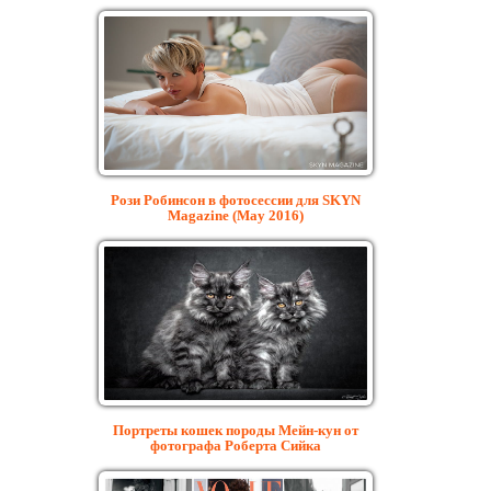
Рози Робинсон в фотосессии для SKYN
Magazine (May 2016)
Портреты кошек породы Мейн-кун от
фотографа Роберта Сийка