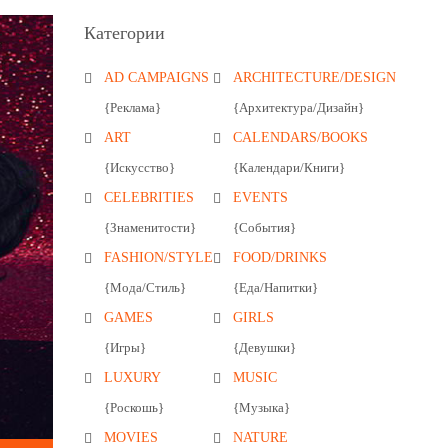
Категории
AD CAMPAIGNS
ARCHITECTURE/DESIGN
{Реклама}
{Архитектура/Дизайн}
ART
CALENDARS/BOOKS
{Искусство}
{Календари/Книги}
CELEBRITIES
EVENTS
{Знаменитости}
{События}
FASHION/STYLE
FOOD/DRINKS
{Мода/Стиль}
{Еда/Напитки}
GAMES
GIRLS
{Игры}
{Девушки}
LUXURY
MUSIC
{Роскошь}
{Музыка}
MOVIES
NATURE