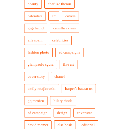
beauty
charlize theron
calendars
art
covers
gigi hadid
camilla akrans
elle spain
celebrities
fashion photo
ad campaigns
giampaolo sgura
fine art
cover story
chanel
emily ratajkowski
harper’s bazaar us
gq mexico
hilary rhoda
ad campaign
design
cover star
david roemer
elsa hosk
editorial