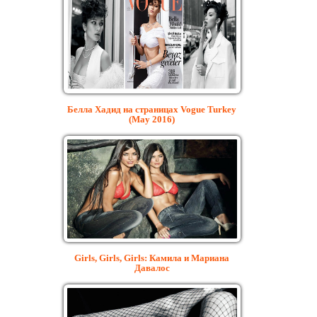
Белла Хадид на страницах Vogue Turkey
(May 2016)
Girls, Girls, Girls: Камила и Мариана
Давалос