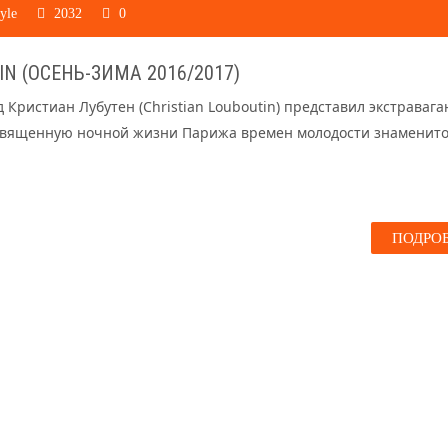
yle
2032
0
N (ОСЕНЬ-ЗИМА 2016/2017)
Кристиан Лубутен (Christian Louboutin) представил экстраваг
священную ночной жизни Парижа времен молодости знаменито
ПОДРО