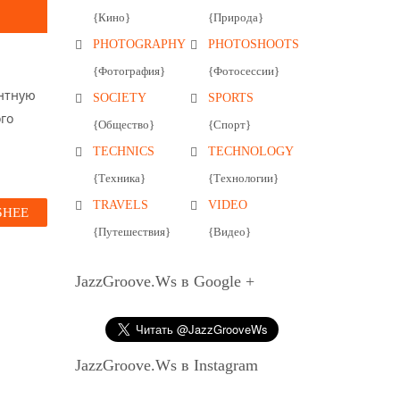
{Кино}
{Природа}
PHOTOGRAPHY
PHOTOSHOOTS
{Фотография}
{Фотосессии}
антную
SOCIETY
SPORTS
го
{Общество}
{Спорт}
TECHNICS
TECHNOLOGY
{Техника}
{Технологии}
TRAVELS
VIDEO
БНЕЕ
{Путешествия}
{Видео}
JazzGroove.Ws в Google +
JazzGroove.Ws в Instagram