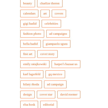
beauty
charlize theron
calendars
art
covers
gigi hadid
celebrities
fashion photo
ad campaigns
bella hadid
giampaolo sgura
fine art
cover story
emily ratajkowski
harper’s bazaar us
karl lagerfeld
gq mexico
hilary rhoda
ad campaign
design
cover star
david roemer
elsa hosk
editorial