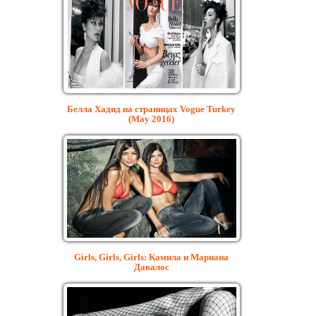
Белла Хадид на страницах Vogue Turkey
(May 2016)
Girls, Girls, Girls: Камила и Мариана
Давалос