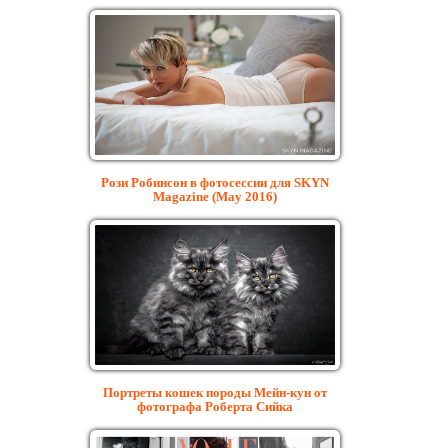
Рози Робинсон в фотосессии для SKYN
Magazine (May 2016)
Портреты кошек породы Мейн-кун от
фотографа Роберта Сийка