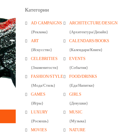
Категории
AD CAMPAIGNS
ARCHITECTURE/DESIGN
{Реклама}
{Архитектура/Дизайн}
ART
CALENDARS/BOOKS
{Искусство}
{Календари/Книги}
CELEBRITIES
EVENTS
{Знаменитости}
{События}
FASHION/STYLE
FOOD/DRINKS
{Мода/Стиль}
{Еда/Напитки}
GAMES
GIRLS
{Игры}
{Девушки}
LUXURY
MUSIC
{Роскошь}
{Музыка}
MOVIES
NATURE