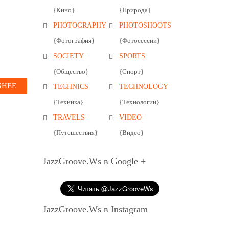
{Кино}
{Природа}
PHOTOGRAPHY
PHOTOSHOOTS
{Фотография}
{Фотосессии}
SOCIETY
SPORTS
{Общество}
{Спорт}
БНЕЕ
TECHNICS
TECHNOLOGY
{Техника}
{Технологии}
TRAVELS
VIDEO
{Путешествия}
{Видео}
JazzGroove.Ws в Google +
JazzGroove.Ws в Instagram