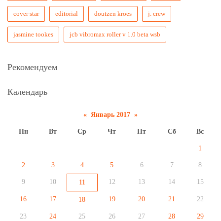
cover star
editorial
doutzen kroes
j. crew
jasmine tookes
jcb vibromax roller v 1.0 beta wsb
Рекомендуем
Календарь
«
Январь 2017
»
Пн
Вт
Ср
Чт
Пт
Сб
Вс
1
2
3
4
5
6
7
8
9
10
12
13
14
15
11
16
17
19
20
21
22
18
23
24
25
26
27
28
29