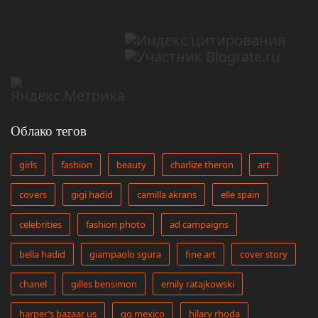
Облако тегов
girls
fashion
beauty
charlize theron
art
covers
gigi hadid
camilla akrans
elle spain
celebrities
fashion photo
ad campaigns
bella hadid
giampaolo sgura
fine art
cover story
chanel
gilles bensimon
emily ratajkowski
harper’s bazaar us
gq mexico
hilary rhoda