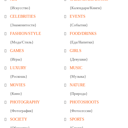
{Искусство}
{Календари/Книги}
CELEBRITIES
EVENTS
{Знаменитости}
{События}
FASHION/STYLE
FOOD/DRINKS
{Мода/Стиль}
{Еда/Напитки}
GAMES
GIRLS
{Игры}
{Девушки}
LUXURY
MUSIC
{Роскошь}
{Музыка}
MOVIES
NATURE
{Кино}
{Природа}
PHOTOGRAPHY
PHOTOSHOOTS
{Фотография}
{Фотосессии}
SOCIETY
SPORTS
{Общество}
{Спорт}