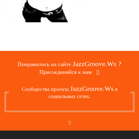
JazzGroove.Ws ?
Понравилось на сайте
Присоединяйся к нам
JazzGroove.Ws
Сообщества проекта
в
социальных сетях.