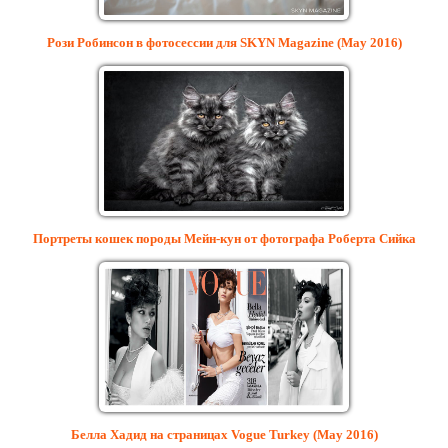
Рози Робинсон в фотосессии для SKYN Magazine (May 2016)
Портреты кошек породы Мейн-кун от фотографа Роберта Сийка
Белла Хадид на страницах Vogue Turkey (May 2016)