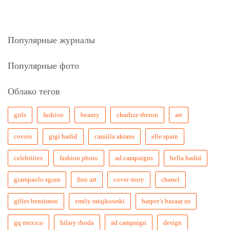
Популярные журналы
Популярные фото
Облако тегов
girls
fashion
beauty
charlize theron
art
covers
gigi hadid
camilla akrans
elle spain
celebrities
fashion photo
ad campaigns
bella hadid
giampaolo sgura
fine art
cover story
chanel
gilles bensimon
emily ratajkowski
harper’s bazaar us
gq mexico
hilary rhoda
ad campaign
design